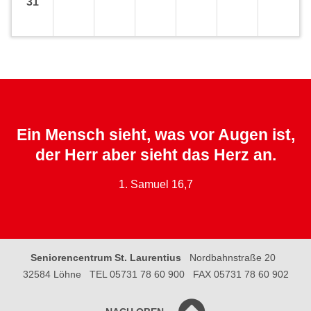
31
Ein Mensch sieht, was vor Augen ist,
der Herr aber sieht das Herz an.
1. Samuel 16,7
Seniorencentrum St. Laurentius
Nordbahnstraße 20
32584 Löhne
TEL 05731 78 60 900
FAX 05731 78 60 902