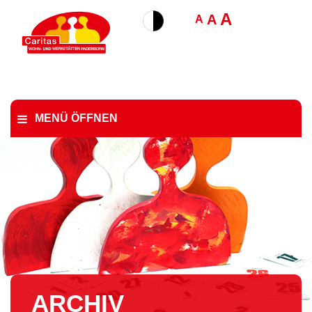
A
A
A
MENÜ ÖFFNEN
ARCHIV